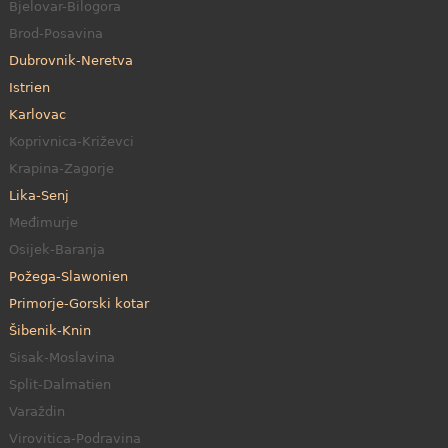
Bjelovar-Bilogora
Brod-Posavina
Dubrovnik-Neretva
Istrien
Karlovac
Koprivnica-Križevci
Krapina-Zagorje
Lika-Senj
Međimurje
Osijek-Baranja
Požega-Slawonien
Primorje-Gorski kotar
Šibenik-Knin
Sisak-Moslavina
Split-Dalmatien
Varaždin
Virovitica-Podravina