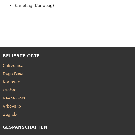
Karlobag
(Karlobag)
BELIEBTE ORTE
Crikvenica
Duga Resa
Karlovac
Otočac
Ravna Gora
Vrbovsko
Zagreb
GESPANSCHAFTEN