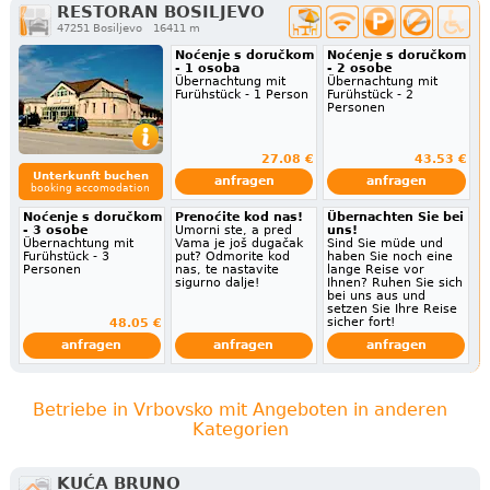
RESTORAN BOSILJEVO
47251 Bosiljevo
16411 m
Noćenje s doručkom
Noćenje s doručkom
- 1 osoba
- 2 osobe
Übernachtung mit
Übernachtung mit
Furühstück - 1 Person
Furühstück - 2
Personen
27.08 €
43.53 €
Unterkunft buchen
anfragen
anfragen
booking accomodation
Noćenje s doručkom
Prenoćite kod nas!
Übernachten Sie bei
- 3 osobe
Umorni ste, a pred
uns!
Übernachtung mit
Vama je još dugačak
Sind Sie müde und
Furühstück - 3
put? Odmorite kod
haben Sie noch eine
Personen
nas, te nastavite
lange Reise vor
sigurno dalje!
Ihnen? Ruhen Sie sich
bei uns aus und
setzen Sie Ihre Reise
sicher fort!
48.05 €
anfragen
anfragen
anfragen
Betriebe in Vrbovsko mit Angeboten in anderen
Kategorien
KUĆA BRUNO