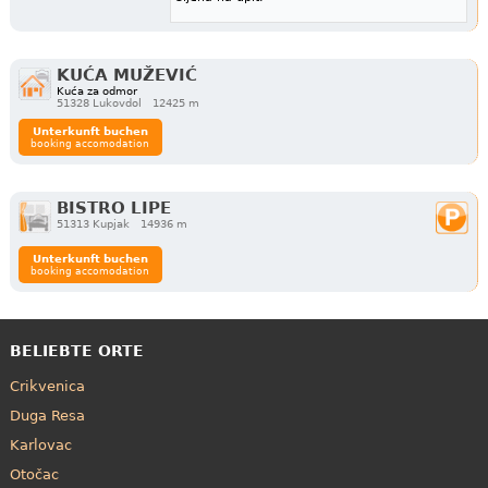
KUĆA MUŽEVIĆ
Kuća za odmor
51328 Lukovdol
12425 m
Unterkunft buchen
booking accomodation
BISTRO LIPE
51313 Kupjak
14936 m
Unterkunft buchen
booking accomodation
BELIEBTE ORTE
Crikvenica
Duga Resa
Karlovac
Otočac