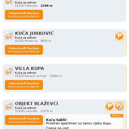
Kuća za odmor
51326 Vrbovsko
2298 m
Unterkunft buchen
booking accomodation
KUĆA JURKOVIĆ
Kuća za odmor
51325 Moravice
8635 m
Unterkunft buchen
booking accomodation
VILLA KUPA
Kuća za odmor
51329 Severin na Kupi
10860 m
Unterkunft buchen
booking accomodation
OBJEKT BLAŽEVCI
Kuća za odmor
51328 Lukovdol
12276 m
Aktion
Unterkunft buchen
Kuća Sablić
booking accomodation
Prostran apartman uz samu rijeku Kupu.
Cijena na upit.