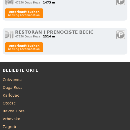
47250 Duga Resa
1475 m
Unterkunft buchen
booking accomodation
RESTORAN I PRENOĆIŠTE BECIĆ
47250 Duga Resa
2314 m
Unterkunft buchen
booking accomodation
BELIEBTE ORTE
Crikvenica
Duga Resa
Karlovac
Otočac
Ravna Gora
Vrbovsko
Zagreb