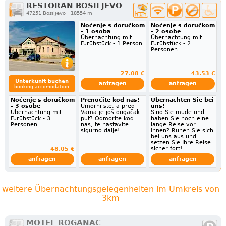
RESTORAN BOSILJEVO
47251 Bosiljevo
18554 m
Noćenje s doručkom
Noćenje s doručkom
- 1 osoba
- 2 osobe
Übernachtung mit
Übernachtung mit
Furühstück - 1 Person
Furühstück - 2
Personen
27.08 €
43.53 €
Unterkunft buchen
anfragen
anfragen
booking accomodation
Noćenje s doručkom
Prenoćite kod nas!
Übernachten Sie bei
- 3 osobe
Umorni ste, a pred
uns!
Übernachtung mit
Vama je još dugačak
Sind Sie müde und
Furühstück - 3
put? Odmorite kod
haben Sie noch eine
Personen
nas, te nastavite
lange Reise vor
sigurno dalje!
Ihnen? Ruhen Sie sich
bei uns aus und
setzen Sie Ihre Reise
sicher fort!
48.05 €
anfragen
anfragen
anfragen
weitere Übernachtungsgelegenheiten im Umkreis von
3km
MOTEL ROGANAC