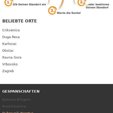
BELIEBTE ORTE
Crikvenica
Duga Resa
Karlovac
Otočac
Ravna Gora
Vrbovsko
Zagreb
GESPANSCHAFTEN
Bjelovar-Bilogora
Brod-Posavina