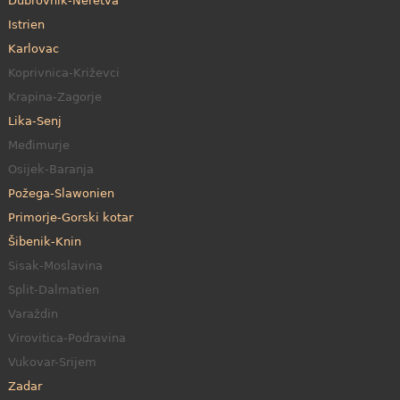
Dubrovnik-Neretva
Istrien
Karlovac
Koprivnica-Križevci
Krapina-Zagorje
Lika-Senj
Međimurje
Osijek-Baranja
Požega-Slawonien
Primorje-Gorski kotar
Šibenik-Knin
Sisak-Moslavina
Split-Dalmatien
Varaždin
Virovitica-Podravina
Vukovar-Srijem
Zadar