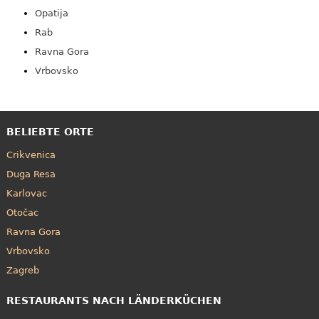
Opatija
Rab
Ravna Gora
Vrbovsko
BELIEBTE ORTE
Crikvenica
Duga Resa
Karlovac
Otočac
Ravna Gora
Vrbovsko
Zagreb
RESTAURANTS NACH LÄNDERKÜCHEN