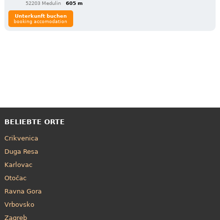
52203 Medulin
605 m
Unterkunft buchen
booking accomodation
BELIEBTE ORTE
Crikvenica
Duga Resa
Karlovac
Otočac
Ravna Gora
Vrbovsko
Zagreb