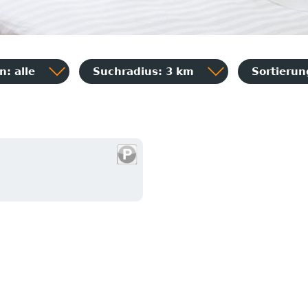
: alle
Suchradius: 3 km
Sortieru