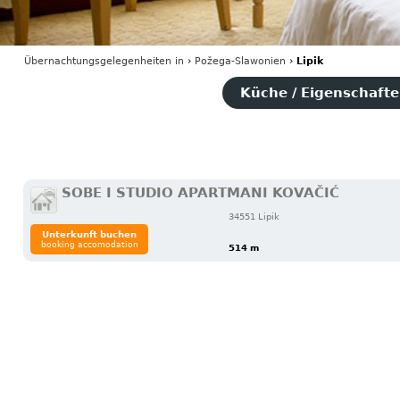
Übernachtungsgelegenheiten
in
›
Požega-Slawonien
›
Lipik
Küche / Eigenschaften
SOBE I STUDIO APARTMANI KOVAČIĆ
34551 Lipik
Unterkunft buchen
booking accomodation
514 m